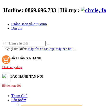
Hotline:
0869.696.733
|
Hỗ trợ
:
Chính sách và quy định
Địa chỉ
Gợi ý tìm kiếm:
máy rửa xe cao cáp
,
máy nén khí
...
ĐẶT HÀNG NHANH
Chat cùng shop
BẢO HÀNH TẬN NƠI
Hỗ trợ trọn đời
Trang Chủ
Sản phẩm