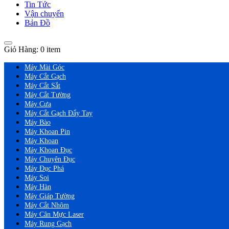
Tin Tức
Vận chuyển
Bản Đồ
Giỏ Hàng:
0 item
Máy Mài Góc
Máy Cắt Gạch
Máy Cắt Sắt
Máy Cắt Tường
Máy Cưa
Máy Cắt Gạch Đẩy Tay
Máy Bào
Máy Khoan Pin
Máy Khoan
Máy Khoan Đục
Máy Chuyên Đục
Máy Đục Phá
Máy Soi
Máy Hàn
Máy Giáp Tường
Máy Cắt Nhôm
Máy Cân Mực Laser
Máy Rung Gạch