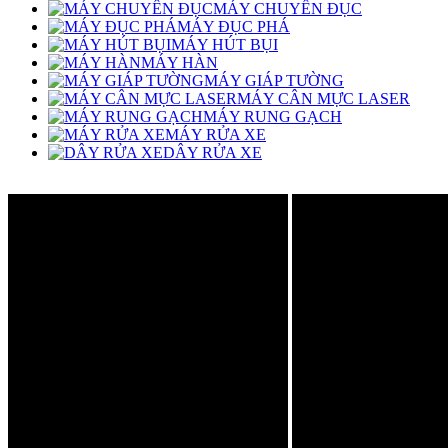
MÁY CHUYÊN ĐỤC
MÁY ĐỤC PHÁ
MÁY HÚT BỤI
MÁY HÀN
MÁY GIÁP TƯỜNG
MÁY CÂN MỰC LASER
MÁY RUNG GẠCH
MÁY RỬA XE
DÂY RỬA XE