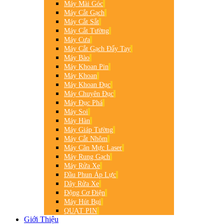
Máy Mài Góc
Máy Cắt Gạch
Máy Cắt Sắt
Máy Cắt Tường
Máy Cưa
Máy Cắt Gạch Đẩy Tay
Máy Bào
Máy Khoan Pin
Máy Khoan
Máy Khoan Đục
Máy Chuyên Đục
Máy Đục Phá
Máy Soi
Máy Hàn
Máy Giáp Tường
Máy Cắt Nhôm
Máy Cân Mực Laser
Máy Rung Gạch
Máy Rửa Xe
Đầu Phun Áp Lực
Dây Rửa Xe
Động Cơ Điện
Máy Hút Bụi
QUẠT PIN
Giới Thiệu