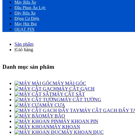
Máy Rửa Xe
Đầu Phun Áp Lực
Dây Rửa Xe
Động Cơ Điện
Máy Hút Bụi
QUẠT PIN
Sản phẩm
|
Giỏ hàng
Danh mục sản phẩm
MÁY MÀI GÓC
MÁY CẮT GẠCH
MÁY CẮT SẮT
MÁY CẮT TƯỜNG
MÁY CƯA
MÁY CẮT GẠCH ĐẨY T
MÁY BÀO
MÁY KHOAN PIN
MÁY KHOAN
MÁY KHOAN ĐỤC