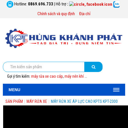
Hotline:
0869.696.733
|
Hỗ trợ
:
Chính sách và quy định
Địa chỉ
Gợi ý tìm kiếm:
máy rửa xe cao cáp
,
máy nén khí
...
MENU
SẢN PHẨM
|
MÁY RỬA XE
|
MÁY RỬA XE ÁP LỰC CAO KPTS KPT-2300