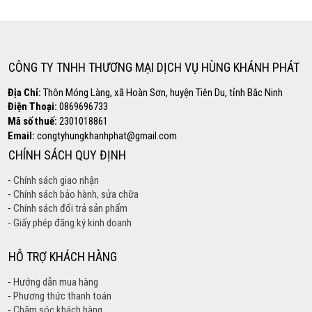
0869.696.733
CÔNG TY TNHH THƯƠNG MẠI DỊCH VỤ HÙNG KHÁNH PHÁT
Địa Chỉ:
Thôn Móng Làng, xã Hoàn Sơn, huyện Tiên Du, tỉnh Bắc Ninh
Điện Thoại:
0869696733
Mã số thuế:
2301018861
Email:
congtyhungkhanhphat@gmail.com
CHÍNH SÁCH QUY ĐỊNH
-
Chính sách giao nhận
-
Chính sách bảo hành, sửa chữa
-
Chính sách đổi trả sản phẩm
- Giấy phép đăng ký kinh doanh
HỖ TRỢ KHÁCH HÀNG
-
Hướng dẫn mua hàng
-
Phương thức thanh toán
-
Chăm sóc khách hàng