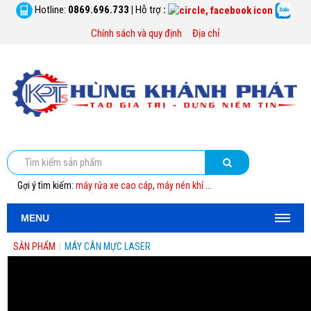
Hotline:
0869.696.733
|
Hỗ trợ
:
Chính sách và quy định
Địa chỉ
Gợi ý tìm kiếm:
máy rửa xe cao cáp
,
máy nén khí
...
MENU
SẢN PHẨM
|
MÁY CÂN MỰC LASER