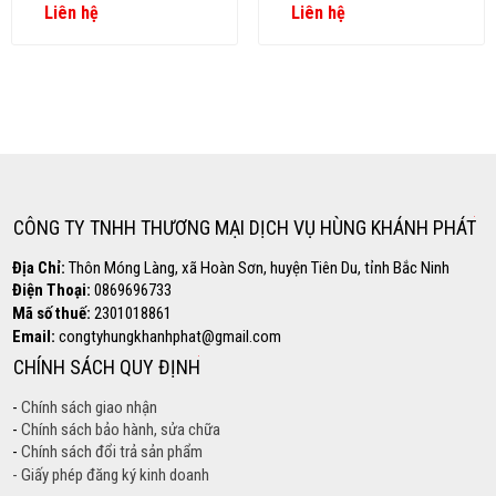
Liên hệ
Liên hệ
Copyright www.maxx-marketing.net
Hotline
0869.696.733
CÔNG TY TNHH THƯƠNG MẠI DỊCH VỤ HÙNG KHÁNH PHÁT
Địa Chỉ:
Thôn Móng Làng, xã Hoàn Sơn, huyện Tiên Du, tỉnh Bắc Ninh
Điện Thoại:
0869696733
Mã số thuế:
2301018861
Email:
congtyhungkhanhphat@gmail.com
CHÍNH SÁCH QUY ĐỊNH
-
Chính sách giao nhận
-
Chính sách bảo hành, sửa chữa
-
Chính sách đổi trả sản phẩm
- Giấy phép đăng ký kinh doanh