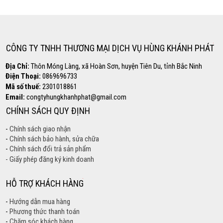
0869.696.733
CÔNG TY TNHH THƯƠNG MẠI DỊCH VỤ HÙNG KHÁNH PHÁT
Địa Chỉ:
Thôn Móng Làng, xã Hoàn Sơn, huyện Tiên Du, tỉnh Bắc Ninh
Điện Thoại:
0869696733
Mã số thuế:
2301018861
Email:
congtyhungkhanhphat@gmail.com
CHÍNH SÁCH QUY ĐỊNH
-
Chính sách giao nhận
-
Chính sách bảo hành, sửa chữa
-
Chính sách đổi trả sản phẩm
- Giấy phép đăng ký kinh doanh
HỖ TRỢ KHÁCH HÀNG
-
Hướng dẫn mua hàng
-
Phương thức thanh toán
-
Chăm sóc khách hàng