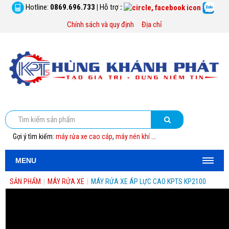
Hotline:
0869.696.733
|
Hỗ trợ
:
Chính sách và quy định
Địa chỉ
Gợi ý tìm kiếm:
máy rửa xe cao cáp
,
máy nén khí
...
MENU
SẢN PHẨM
|
MÁY RỬA XE
|
MÁY RỬA XE ÁP LỰC CAO KPTS KP2100