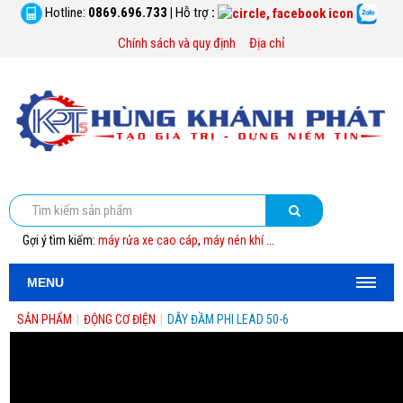
Hotline:
0869.696.733
|
Hỗ trợ
:
Chính sách và quy định
Địa chỉ
Gợi ý tìm kiếm:
máy rửa xe cao cáp
,
máy nén khí
...
MENU
SẢN PHẨM
|
ĐỘNG CƠ ĐIỆN
|
DÂY ĐẦM PHI LEAD 50-6