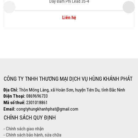
Dây Đầm Phi Lead 35-4
Liên hệ
Copyright www.maxx-marketing.net
Hotline
0869.696.733
CÔNG TY TNHH THƯƠNG MẠI DỊCH VỤ HÙNG KHÁNH PHÁT
Địa Chỉ:
Thôn Móng Làng, xã Hoàn Sơn, huyện Tiên Du, tỉnh Bắc Ninh
Điện Thoại:
0869696733
Mã số thuế:
2301018861
Email:
congtyhungkhanhphat@gmail.com
CHÍNH SÁCH QUY ĐỊNH
-
Chính sách giao nhận
-
Chính sách bảo hành, sửa chữa