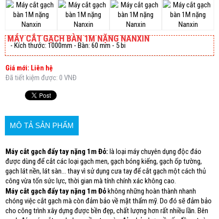
MÁY CẮT GẠCH BÀN 1M NẶNG NANXIN
- Kích thước: 1000mm - Bàn: 60 mm - 5 bi
Giá mới: Liên hệ
Đã tiết kiệm được: 0 VNĐ
MÔ TẢ SẢN PHẨM
Máy cắt gạch đẩy tay nặng 1m Đỏ:
là loại máy chuyên dụng độc đáo
được dùng để cắt các loại gạch men, gạch bóng kiếng, gạch ốp tường,
gạch lát nền, lát sàn… thay vì sử dụng cưa tay để cắt gạch một cách thủ
công vừa tốn sức lực, thời gian mà tính chính xác không cao.
Máy cắt gạch đẩy tay nặng 1m Đỏ
không những hoàn thành nhanh
chóng việc cắt gạch mà còn đảm bảo về mặt thẩm mỹ. Do đó sẽ đảm bảo
cho công trình xây dựng được bền đẹp, chất lượng hơn rất nhiều lần. Bên