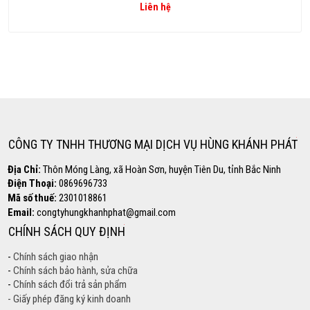
Liên hệ
Copyright www.maxx-marketing.net
Hotline
0869.696.733
CÔNG TY TNHH THƯƠNG MẠI DỊCH VỤ HÙNG KHÁNH PHÁT
Địa Chỉ:
Thôn Móng Làng, xã Hoàn Sơn, huyện Tiên Du, tỉnh Bắc Ninh
Điện Thoại:
0869696733
Mã số thuế:
2301018861
Email:
congtyhungkhanhphat@gmail.com
CHÍNH SÁCH QUY ĐỊNH
-
Chính sách giao nhận
-
Chính sách bảo hành, sửa chữa
-
Chính sách đổi trả sản phẩm
- Giấy phép đăng ký kinh doanh