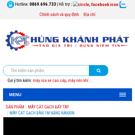
Hotline:
0869.696.733
|
Hỗ trợ
:
Chính sách và quy định
Địa chỉ
Gợi ý tìm kiếm:
máy rửa xe cao cáp
,
máy nén khí
...
MENU
SẢN PHẨM
|
MÁY CẮT GẠCH ĐẨY TAY
|
MÁY CẮT GẠCH BÀN 1M NẶNG NANXIN