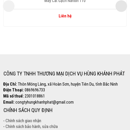
Máy Cắt Gạch Nanxin 110
Liên hệ
Copyright www.maxx-marketing.net
Hotline
0869.696.733
CÔNG TY TNHH THƯƠNG MẠI DỊCH VỤ HÙNG KHÁNH PHÁT
Địa Chỉ:
Thôn Móng Làng, xã Hoàn Sơn, huyện Tiên Du, tỉnh Bắc Ninh
Điện Thoại:
0869696733
Mã số thuế:
2301018861
Email:
congtyhungkhanhphat@gmail.com
CHÍNH SÁCH QUY ĐỊNH
-
Chính sách giao nhận
-
Chính sách bảo hành, sửa chữa