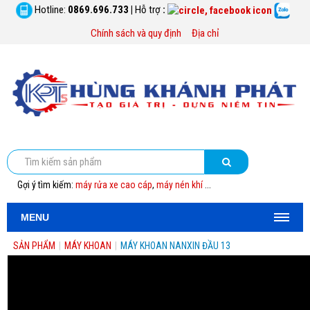
Hotline:
0869.696.733
|
Hỗ trợ
:
Chính sách và quy định
Địa chỉ
Gợi ý tìm kiếm:
máy rửa xe cao cáp
,
máy nén khí
...
MENU
SẢN PHẨM
|
MÁY KHOAN
|
MÁY KHOAN NANXIN ĐẦU 13