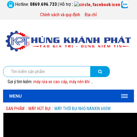
Hotline:
0869.696.733
|
Hỗ trợ
:
Chính sách và quy định
Địa chỉ
Gợi ý tìm kiếm:
máy rửa xe cao cáp
,
máy nén khí
...
MENU
SẢN PHẨM
|
MÁY HÚT BỤI
|
MÁY THỔI BỤI NHỎ NANXIN 600W