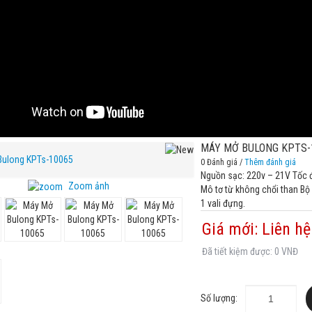
MÁY MỞ BULONG KPTS-
0 Đánh giá /
Thêm đánh giá
Nguồn sạc: 220v – 21V Tốc độ
Zoom ảnh
Mô tơ từ không chổi than Bộ 
1 vali đựng.
Giá mới: Liên hệ
Đã tiết kiệm được: 0 VNĐ
Số lượng: