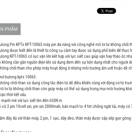
ẢN PHẨM
long Pin KPTs KPT-10065 máy pin đa năng với công nghê mô tơ từ không chổi th
long được biết đến là thiết bị công cụ cầm tay được sử dụng phổ biến để thực hi
long KPT-10065 có lực vặn lớn kết hợp với lực siết cao giúp vặn hay tháo ốc nh
 không cần gần nguồn điện khi sử dụng đem đến sự tiện dụng nhất cho người d
không chổi than cho phép máy hoạt động ở những môi trường ẩm ướt hoặc dễ ch
ở bulong kpts 10065:
không chổi than sử dụng công tắc điện tử dễ điều khiển cùng với động cơ từ trư
mô tơ từ không chổi than còn giúp máy có thể sử dụng trong mọi môi trường khác
ặc thời tiết xấu.
mạnh mẽ với lực siết lên đến 650N.m
có 2 pin 10cell xịn, pin xịn 2000mah, bản mạch to 4 fet chống ngắt tải, máy có 3
ẩm đầy đủ với thân máy, 2 pin, 1 sạc, dây đeo, thân máy được sắp xếp gọn gòng t