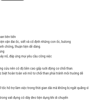
an tiên tiến
ện vặn đai ốc, siết và cố định những con ốc, bulong
anh chóng, thuận tiện dễ dàng.
ùng
áy nổ, đáp ứng mọi yêu cầu công việc
ờng cửu nên có độ bền cao gấp rưỡi động cơ chổi than.
 biệt hoàn toàn với mô tơ chổi than phải tránh môi trường dễ
 tốc hỗ trợ làm việc trong thời gian dài mà không bị ngắt quãng vì
rong vali đựng có dây đeo tiện dụng khi di chuyển