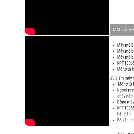
MÔ TẢ S
Máy mở Bu
Máy mở bu
Máy mở bu
KPT-10065
Mô tơ từ 
Ưu điểm máy m
Mô tơ từ 
Ngoài ra 
cháy nổ ho
Dòng máy 
KPT-10065 
hết điện.
Bộ sản ph