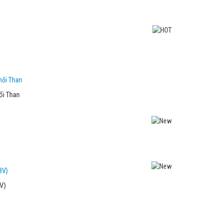
ổi Than
V)