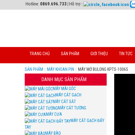
Hotline:
0869.696.733
|
Hỗ trợ
:
TRANG CHỦ
SẢN PHẨM
GIỚI THIỆU
TIN TỨC
SẢN PHẨM
|
MÁY KHOAN PIN
|
MÁY MỞ BULONG KPTS-10065
DANH MỤC SẢN PHẨM
MÁY MÀI GÓC
MÁY CẮT GẠCH
MÁY CẮT SẮT
MÁY CẮT TƯỜNG
MÁY CƯA
MÁY CẮT GẠCH ĐẨY
TAY
MÁY BÀO