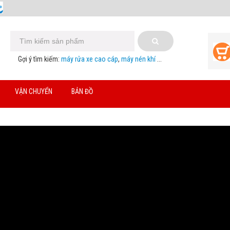
Gợi ý tìm kiếm:
máy rửa xe cao cáp
,
máy nén khí
...
VẬN CHUYỂN
BẢN ĐỒ