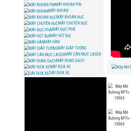
MÁY KHOAN PIN
MÁY KHOAN
MÁY KHOAN ĐỤC
MÁY CHUYÊN ĐỤC
MÁY ĐỤC PHÁ
MÁY HÚT BỤI
MÁY HÀN
MÁY GIÁP TƯỜNG
MÁY CÂN MỰC LASER
MÁY RUNG GẠCH
MÁY RỬA XE
DÂY RỬA XE