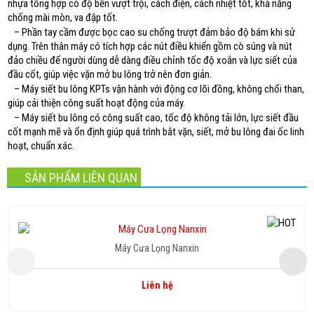
nhựa tổng hợp có độ bền vượt trội, cách điện, cách nhiệt tốt, khả năng
chống mài mòn, va đập tốt.
– Phần tay cầm được bọc cao su chống trượt đảm bảo độ bám khi sử
dụng. Trên thân máy có tích hợp các nút điều khiển gồm cò súng và nút
đảo chiều để người dùng dễ dàng điều chỉnh tốc độ xoắn và lực siết của
đầu cốt, giúp việc vặn mở bu lông trở nên đơn giản.
– Máy siết bu lông KPTs vận hành với động cơ lõi đồng, không chổi than,
giúp cải thiện công suất hoạt động của máy.
– Máy siết bu lông có công suất cao, tốc độ không tải lớn, lực siết đầu
cốt mạnh mẽ và ổn định giúp quá trình bắt vặn, siết, mở bu lông đai ốc linh
hoạt, chuẩn xác.
SẢN PHẨM LIÊN QUAN
Máy Cưa Lọng Nanxin
Liên hệ