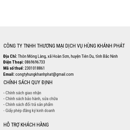
Copyright www.maxx-marketing.net
Hotline
0869.696.733
CÔNG TY TNHH THƯƠNG MẠI DỊCH VỤ HÙNG KHÁNH PHÁT
Địa Chỉ:
Thôn Móng Làng, xã Hoàn Sơn, huyện Tiên Du, tỉnh Bắc Ninh
Điện Thoại:
0869696733
Mã số thuế:
2301018861
Email:
congtyhungkhanhphat@gmail.com
CHÍNH SÁCH QUY ĐỊNH
-
Chính sách giao nhận
-
Chính sách bảo hành, sửa chữa
-
Chính sách đổi trả sản phẩm
- Giấy phép đăng ký kinh doanh
HỖ TRỢ KHÁCH HÀNG