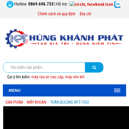
Hotline:
0869.696.733
|
Hỗ trợ
:
Chính sách và quy định
Địa chỉ
Gợi ý tìm kiếm:
máy rửa xe cao cáp
,
máy nén khí
...
MENU
SẢN PHẨM
|
MÁY KHOAN
|
THÂN BULONG KPT-1502