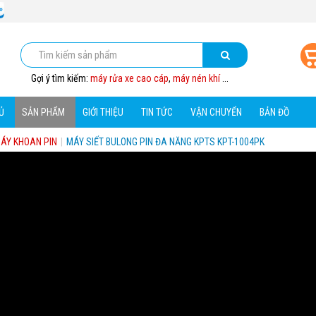
Gợi ý tìm kiếm:
máy rửa xe cao cáp
,
máy nén khí
...
Ủ
SẢN PHẨM
GIỚI THIỆU
TIN TỨC
VẬN CHUYỂN
BẢN ĐỒ
ÁY KHOAN PIN
|
MÁY SIẾT BULONG PIN ĐA NĂNG KPTS KPT-1004PK