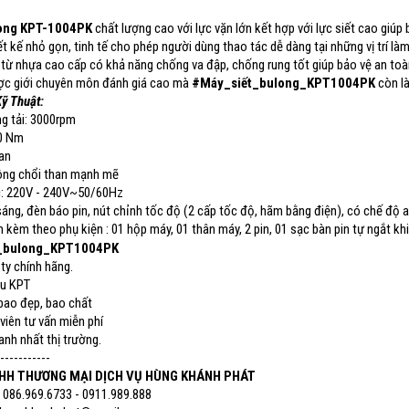
long KPT-1004PK
chất lượng cao với lực vặn lớn kết hợp với lực siết cao giúp 
ết kế nhỏ gọn, tinh tế cho phép người dùng thao tác dễ dàng tại những vị trí l
từ nhựa cao cấp có khả năng chống va đập, chống rung tốt giúp bảo vệ an toà
ợc giới chuyên môn đánh giá cao mà
#Máy_siết_bulong_KPT1004PK
còn là
Kỹ Thuật:
g tải: 3000rpm
50 Nm
an
ông chổi than mạnh mẽ
c: 220V - 240V~50/60Hz
sáng, đèn báo pin, nút chỉnh tốc độ (2 cấp tốc độ, hãm bằng điện), có chế độ 
kèm theo phụ kiện : 01 hộp máy, 01 thân máy, 2 pin, 01 sạc bàn pin tự ngắt khi
_bulong_KPT1004PK
y chính hãng.
u KPT
bao đẹp, bao chất
iên tư vấn miễn phí
anh nhất thị trường.
-----------
HH THƯƠNG MẠI DỊCH VỤ HÙNG KHÁNH PHÁT
: 086.969.6733 - 0911.989.888