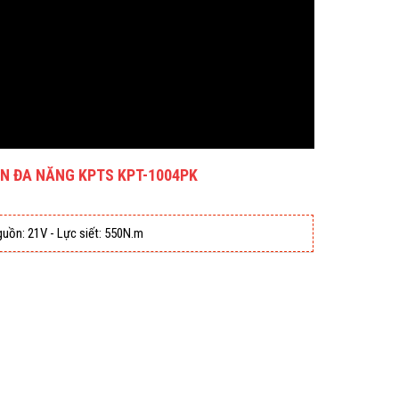
IN ĐA NĂNG KPTS KPT-1004PK
guồn: 21V - Lực siết: 550N.m