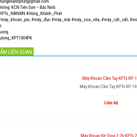
tyhungkhanhphat@gmail.com
 phòng: KCN Tiên Sơn – Bắc Ninh.
KPTs_NANXIN #Hùng_Khánh_Phát
 #máy_khoan_pin, #máy_đục #máy_mài #máy_xoa_vữa, #máy_cắt_sắt, #má
c
uong
ulong_KPT1004PK
ẨM LIÊN QUAN
Máy Khoan Cầm Tay KPTs KP-1
Liên hệ