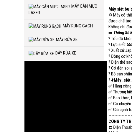
MÁY CÂN MỰC
Máy siết bu
LASER
♻️ Máy có thi
được chế tạo 
MÁY RUNG GẠCH
Không chỉ đư
➡️
Thông Số 
? Tốc độ khôn
MÁY RỬA XE
? Lực siết: 5
? Xuất xứ:Jap
DÂY RỬA XE
? Động cơ kh
? Điện thế sạ
? Có đèn soi 
? Bộ sản phẩm 
?
#Máy_siết
✅ Hàng công t
✅ Thương hiệ
✅ Bao khỏe, 
✅ Có chuyên v
✅ Giá cạnh tr
----------------
CÔNG TY TN
☎️ Điện Thoại