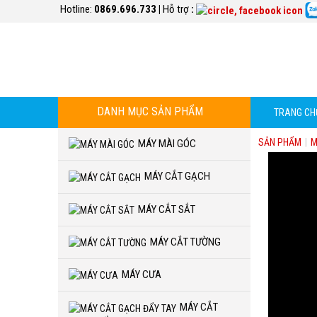
Hotline:
0869.696.733
|
Hỗ trợ
:
DANH MỤC SẢN PHẨM
TRANG CH
SẢN PHẨM
|
M
MÁY MÀI GÓC
MÁY CẮT GẠCH
MÁY CẮT SẮT
MÁY CẮT TƯỜNG
MÁY CƯA
MÁY CẮT