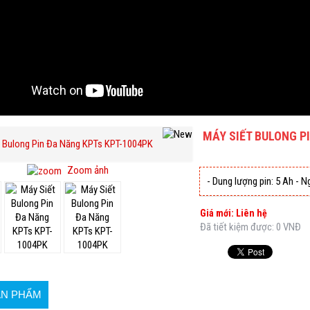
MÁY SIẾT BULONG P
Zoom ảnh
- Dung lượng pin: 5 Ah - N
Giá mới: Liên hệ
Đã tiết kiệm được: 0 VNĐ
ẢN PHẨM