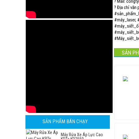
? Mail: cong
? Địa chỉ văn
#sản_phẩm_
#máy_laser,
#máy_siết_ố
#máy_siết_b
#Máy_siết_b
SẢN PH
SẢN PHẨM BÁN CHẠY
Máy Rửa Xe Áp Lực Cao
KPTs KP2550